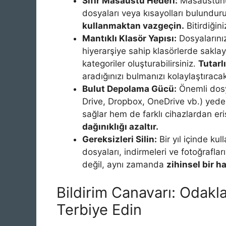
Sıfır Masaüstü Hedefi:
Masaüstünüz
dosyaları veya kısayolları bulundur
kullanmaktan vazgeçin.
Bitirdiğini
Mantıklı Klasör Yapısı:
Dosyalarınız
hiyerarşiye sahip klasörlerde saklayı
kategoriler oluşturabilirsiniz.
Tutarl
aradığınızı bulmanızı kolaylaştıracak
Bulut Depolama Gücü:
Önemli dosy
Drive, Dropbox, OneDrive vb.) yede
sağlar hem de farklı cihazlardan eriş
dağınıklığı azaltır.
Gereksizleri Silin:
Bir yıl içinde ku
dosyaları, indirmeleri ve fotoğraflar
değil, aynı zamanda
zihinsel bir h
Bildirim Canavarı: Odakl
Terbiye Edin