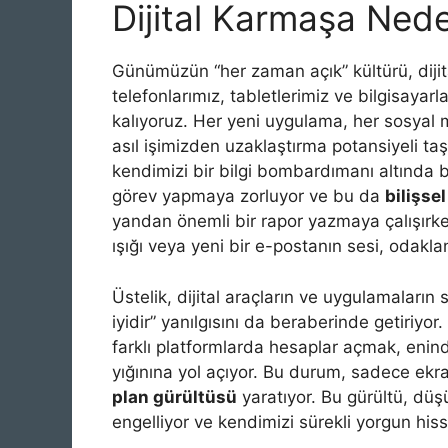
Dijital Karmaşa Ned
Günümüzün “her zaman açık” kültürü, dijita
telefonlarımız, tabletlerimiz ve bilgisayarla
kalıyoruz. Her yeni uygulama, her sosyal me
asıl işimizden uzaklaştırma potansiyeli t
kendimizi bir bilgi bombardımanı altında 
görev yapmaya zorluyor ve bu da
bilişs
yandan önemli bir rapor yazmaya çalışırke
ışığı veya yeni bir e-postanın sesi, odak
Üstelik, dijital araçların ve uygulamaları
iyidir” yanılgısını da beraberinde getiriyor
farklı platformlarda hesaplar açmak, enin
yığınına yol açıyor. Bu durum, sadece ekr
plan gürültüsü
yaratıyor. Bu gürültü, düşü
engelliyor ve kendimizi sürekli yorgun hi