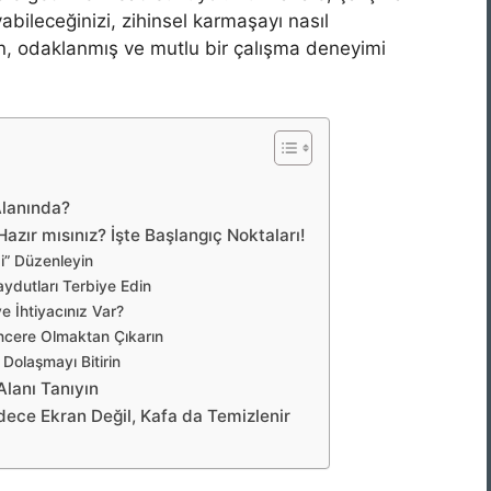
yabileceğinizi, zihinsel karmaşayı nasıl
n, odaklanmış ve mutlu bir çalışma deneyimi
Alanında?
azır mısınız? İşte Başlangıç Noktaları!
zi” Düzenleyin
ydutları Terbiye Edin
 İhtiyacınız Var?
encere Olmaktan Çıkarın
olaşmayı Bitirin
Alanı Tanıyın
adece Ekran Değil, Kafa da Temizlenir