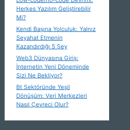
Low-code/no-code Devrimi:
Herkes Yazılım Geliştirebilir
Mi?
Kendi Başına Yolculuk: Yalnız
Seyahat Etmenin
Kazandırdığı 5 Şey
Web3 Dünyasına Giriş:
İnternetin Yeni Döneminde
Sizi Ne Bekliyor?
Bt Sektöründe Yeşil
Dönüşüm: Veri Merkezleri
Nasıl Çevreci Olur?