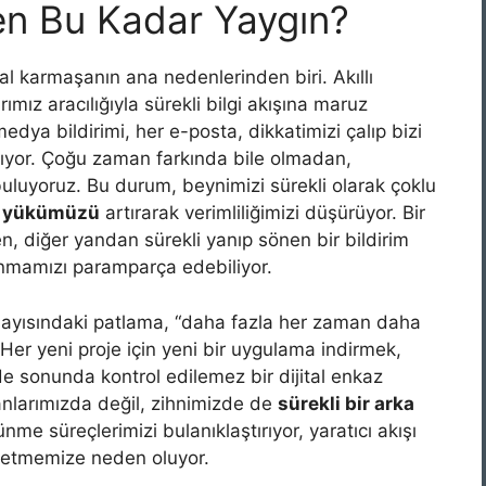
en Bu Kadar Yaygın?
l karmaşanın ana nedenlerinden biri. Akıllı
rımız aracılığıyla sürekli bilgi akışına maruz
dya bildirimi, her e-posta, dikkatimizi çalıp bizi
aşıyor. Çoğu zaman farkında bile olmadan,
buluyoruz. Bu durum, beynimizi sürekli olarak çoklu
el yükümüzü
artırarak verimliliğimizi düşürüyor. Bir
n, diğer yandan sürekli yanıp sönen bir bildirim
lanmamızı paramparça edebiliyor.
n sayısındaki patlama, “daha fazla her zaman daha
. Her yeni proje için yeni bir uygulama indirmek,
de sonunda kontrol edilemez bir dijital enkaz
anlarımızda değil, zihnimizde de
sürekli bir arka
nme süreçlerimizi bulanıklaştırıyor, yaratıcı akışı
ssetmemize neden oluyor.