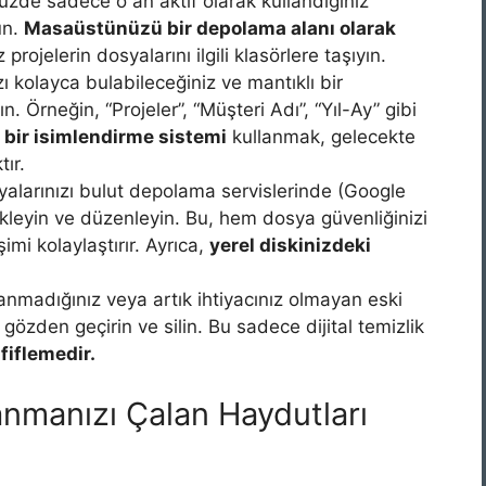
de sadece o an aktif olarak kullandığınız
un.
Masaüstünüzü bir depolama alanı olarak
z projelerin dosyalarını ilgili klasörlere taşıyın.
ı kolayca bulabileceğiniz ve mantıklı bir
n. Örneğin, “Projeler”, “Müşteri Adı”, “Yıl-Ay” gibi
ı bir isimlendirme sistemi
kullanmak, gelecekte
tır.
alarınızı bulut depolama servislerinde (Google
kleyin ve düzenleyin. Bu, hem dosya güvenliğinizi
imi kolaylaştırır. Ayrıca,
yerel diskinizdeki
llanmadığınız veya artık ihtiyacınız olmayan eski
ı gözden geçirin ve silin. Bu sadece dijital temizlik
afiflemedir.
anmanızı Çalan Haydutları