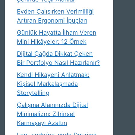
Evden Çalışırken Verimliliği
Artıran Ergonomi İpuçları
Günlük Hayatta İlham Veren
Mini Hikâyeler: 12 Örnek
Dijital Çağda Dikkat Çeken
Bir Portfolyo Nasıl Hazırlanır?
Kendi Hikayeni Anlatmak:
Kişisel Markalaşmada
Storytelling
Çalışma Alanınızda Dijital
Minimalizm: Zihinsel
Karmaşayı Azaltın