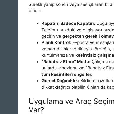
Sürekli yanıp sönen veya ses çıkaran bil
biridir.
Kapatın, Sadece Kapatın:
Çoğu uygu
Telefonunuzdaki ve bilgisayarınızda
geçirin ve
gerçekten gerekli olmay
Planlı Kontrol:
E-posta ve mesajları 
zaman dilimleri belirleyin (örneğin
kurtulmanıza ve
kesintisiz çalışm
“Rahatsız Etme” Modu:
Çalışma saa
anlarda cihazlarınızın “Rahatsız Etm
tüm kesintileri engeller.
Görsel Dağınıklık:
Bildirim rozetleri
dikkat dağıtıcı olabilir. Onları da 
Uygulama ve Araç Seçimi
Var?