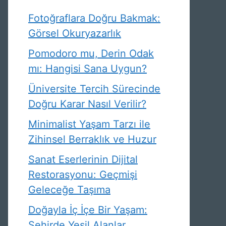
Fotoğraflara Doğru Bakmak:
Görsel Okuryazarlık
Pomodoro mu, Derin Odak
mı: Hangisi Sana Uygun?
Üniversite Tercih Sürecinde
Doğru Karar Nasıl Verilir?
Minimalist Yaşam Tarzı ile
Zihinsel Berraklık ve Huzur
Sanat Eserlerinin Dijital
Restorasyonu: Geçmişi
Geleceğe Taşıma
Doğayla İç İçe Bir Yaşam:
Şehirde Yeşil Alanlar