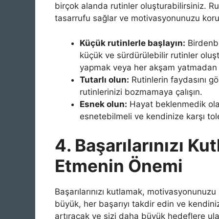
birçok alanda rutinler oluşturabilirsiniz. R
tasarrufu sağlar ve motivasyonunuzu koru
Küçük rutinlerle başlayın:
Birdenbi
küçük ve sürdürülebilir rutinler ol
yapmak veya her akşam yatmadan ö
Tutarlı olun:
Rutinlerin faydasını gö
rutinlerinizi bozmamaya çalışın.
Esnek olun:
Hayat beklenmedik olayl
esnetebilmeli ve kendinize karşı tole
4. Başarılarınızı Kut
Etmenin Önemi
Başarılarınızı kutlamak, motivasyonunuzu a
büyük, her başarıyı takdir edin ve kendiniz
artıracak ve sizi daha büyük hedeflere ul