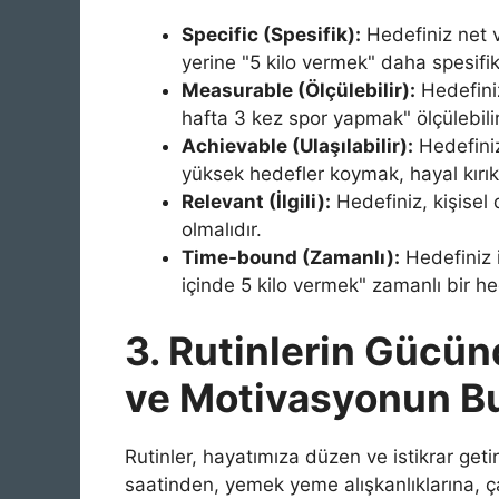
Specific (Spesifik):
Hedefiniz net v
yerine "5 kilo vermek" daha spesifikt
Measurable (Ölçülebilir):
Hedefiniz
hafta 3 kez spor yapmak" ölçülebilir 
Achievable (Ulaşılabilir):
Hedefiniz
yüksek hedefler koymak, hayal kırıkl
Relevant (İlgili):
Hedefiniz, kişisel 
olmalıdır.
Time-bound (Zamanlı):
Hedefiniz i
içinde 5 kilo vermek" zamanlı bir hed
3. Rutinlerin Gücünd
ve Motivasyonun B
Rutinler, hayatımıza düzen ve istikrar get
saatinden, yemek yeme alışkanlıklarına, ç