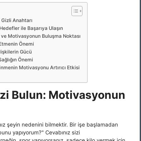
Gizli Anahtarı
 Hedefler ile Başarıya Ulaşın
lin ve Motivasyonun Buluşma Noktası
ir Etmenin Önemi
lişkilerin Gücü
 Sağlığın Önemi
inmenin Motivasyonu Artırıcı Etkisi
izi Bulun: Motivasyonun
z şeyin nedenini bilmektir. Bir işe başlamadan
bunu yapıyorum?" Cevabınız sizi
rneğin, spor yapıyorsanız, sadece kilo vermek için