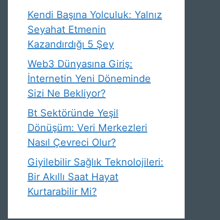
Kendi Başına Yolculuk: Yalnız
Seyahat Etmenin
Kazandırdığı 5 Şey
Web3 Dünyasına Giriş:
İnternetin Yeni Döneminde
Sizi Ne Bekliyor?
Bt Sektöründe Yeşil
Dönüşüm: Veri Merkezleri
Nasıl Çevreci Olur?
Giyilebilir Sağlık Teknolojileri:
Bir Akıllı Saat Hayat
Kurtarabilir Mi?