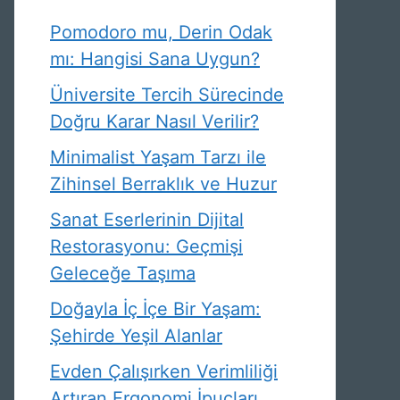
Pomodoro mu, Derin Odak
mı: Hangisi Sana Uygun?
Üniversite Tercih Sürecinde
Doğru Karar Nasıl Verilir?
Minimalist Yaşam Tarzı ile
Zihinsel Berraklık ve Huzur
Sanat Eserlerinin Dijital
Restorasyonu: Geçmişi
Geleceğe Taşıma
Doğayla İç İçe Bir Yaşam:
Şehirde Yeşil Alanlar
Evden Çalışırken Verimliliği
Artıran Ergonomi İpuçları