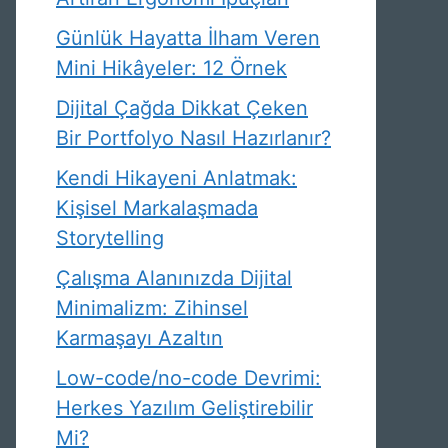
Günlük Hayatta İlham Veren
Mini Hikâyeler: 12 Örnek
Dijital Çağda Dikkat Çeken
Bir Portfolyo Nasıl Hazırlanır?
Kendi Hikayeni Anlatmak:
Kişisel Markalaşmada
Storytelling
Çalışma Alanınızda Dijital
Minimalizm: Zihinsel
Karmaşayı Azaltın
Low-code/no-code Devrimi:
Herkes Yazılım Geliştirebilir
Mi?