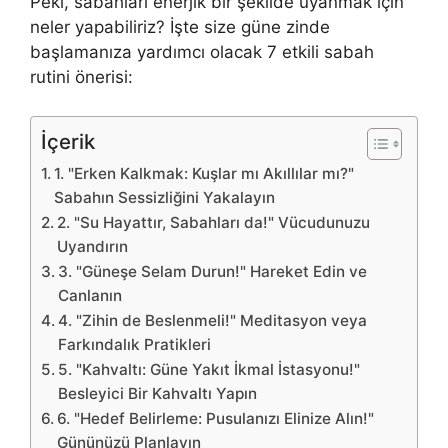
Peki, sabahları enerjik bir şekilde uyanmak için
neler yapabiliriz? İşte size güne zinde
başlamanıza yardımcı olacak 7 etkili sabah
rutini önerisi:
İçerik
1. "Erken Kalkmak: Kuşlar mı Akıllılar mı?"
Sabahın Sessizliğini Yakalayın
2. "Su Hayattır, Sabahları da!" Vücudunuzu
Uyandırın
3. "Güneşe Selam Durun!" Hareket Edin ve
Canlanın
4. "Zihin de Beslenmeli!" Meditasyon veya
Farkındalık Pratikleri
5. "Kahvaltı: Güne Yakıt İkmal İstasyonu!"
Besleyici Bir Kahvaltı Yapın
6. "Hedef Belirleme: Pusulanızı Elinize Alın!"
Gününüzü Planlayın