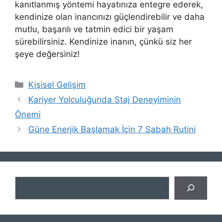
kanıtlanmış yöntemi hayatınıza entegre ederek,
kendinize olan inancınızı güçlendirebilir ve daha
mutlu, başarılı ve tatmin edici bir yaşam
sürebilirsiniz. Kendinize inanın, çünkü siz her
şeye değersiniz!
Kategoriler
Kişisel Gelişim
Kariyer Yolculuğunda Staj Deneyiminin
Önemi
Güne Enerjik Başlamak İçin 7 Sabah Rutini
Ara